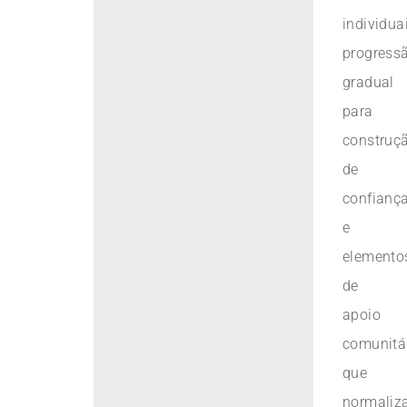
individuai
progress
gradual
para
construç
de
confianç
e
elemento
de
apoio
comunitá
que
normali