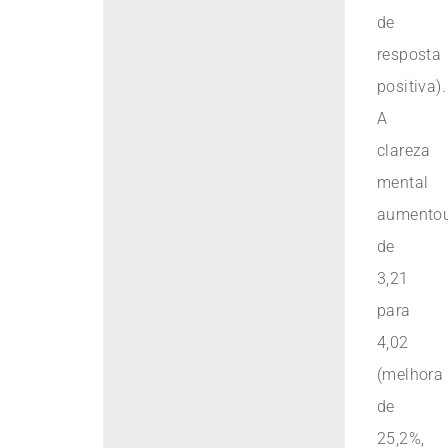
de
resposta
positiva).
A
clareza
mental
aumento
de
3,21
para
4,02
(melhora
de
25,2%,