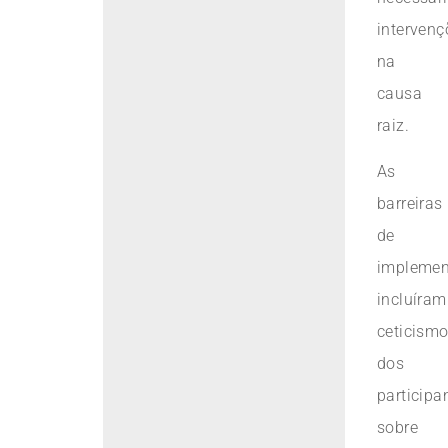
intervenç
na
causa
raiz.
As
barreiras
de
implemen
incluíram
ceticism
dos
participa
sobre