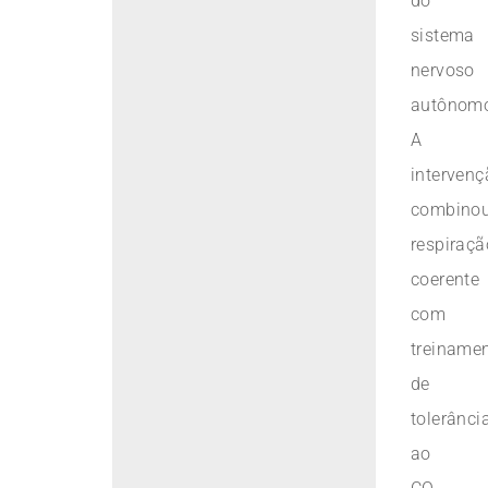
do
sistema
nervoso
autônom
A
intervenç
combino
respiraçã
coerente
com
treiname
de
tolerânci
ao