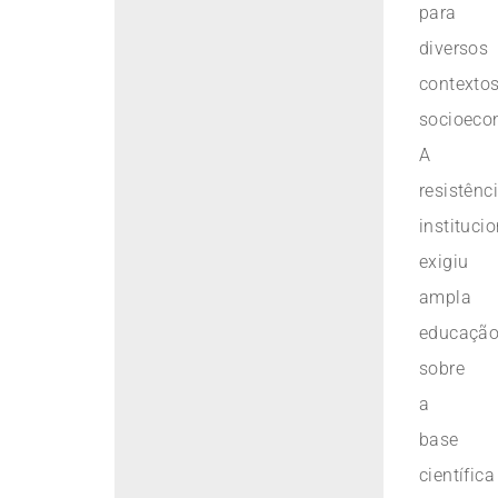
para
diversos
contexto
socioeco
A
resistênc
institucio
exigiu
ampla
educaçã
sobre
a
base
científica