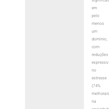
significat
em
pelo
menos
um
domínio,
com
reduções
expressi
no
estresse
(74%
melhorar
na