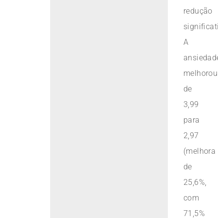
redução
significat
A
ansiedad
melhorou
de
3,99
para
2,97
(melhora
de
25,6%,
com
71,5%