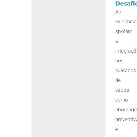
Desafi
As
evidênci
apoiam
a
integraç
nos
cuidados
de
saúde
como
abordage
preventiv
e