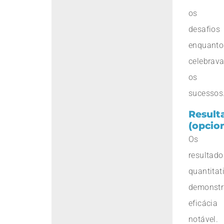
os
desafios
enquanto
celebrav
os
sucessos
Result
(opcion
Os
resultado
quantitat
demonst
eficácia
notável.