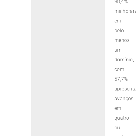
98,4%
melhora
em
pelo
menos
um
domínio,
com
57,7%
apresent
avanços
em
quatro
ou