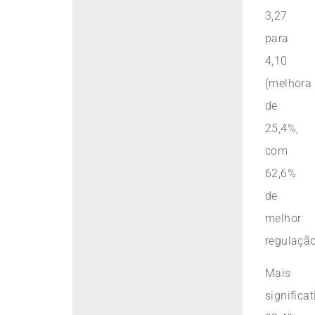
3,27
para
4,10
(melhora
de
25,4%,
com
62,6%
de
melhor
regulação
Mais
significa