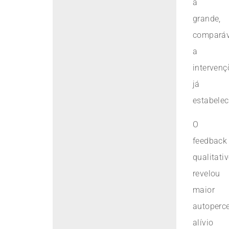
a
grande,
comparáv
a
intervenç
já
estabelec
O
feedback
qualitati
revelou
maior
autoperc
alívio