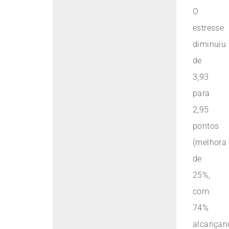
O
estresse
diminuiu
de
3,93
para
2,95
pontos
(melhora
de
25%,
com
74%
alcançan