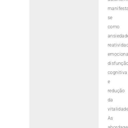
manifest
se
como
ansiedad
reativida
emociona
disfunçã
cognitiva
e
redução
da
vitalidade
As
abordage