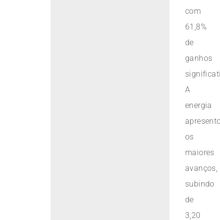
com
61,8%
de
ganhos
significat
A
energia
apresent
os
maiores
avanços,
subindo
de
3,20