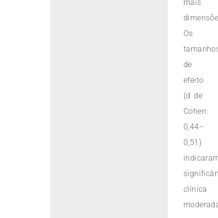
mais
dimensõe
Os
tamanho
de
efeito
(d de
Cohen:
0,44–
0,51)
indicara
significâ
clínica
moderad