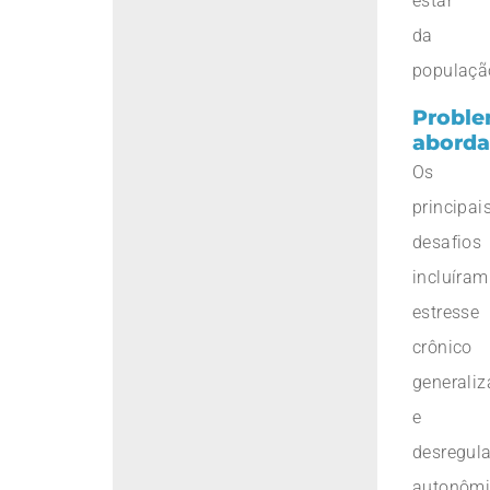
estar
da
populaçã
Probl
abord
Os
principai
desafios
incluíram
estresse
crônico
generali
e
desregul
autonômi