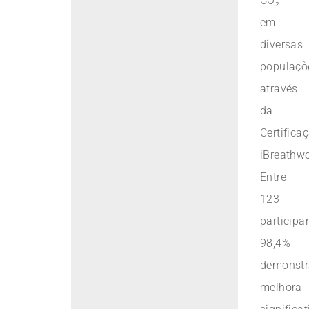
CO₂
em
diversas
populaçõ
através
da
Certifica
iBreathwo
Entre
123
participa
98,4%
demonst
melhora