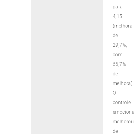
para
4,15
(melhora
de
29,7%,
com
66,7%
de
melhora).
O
controle
emociona
melhorou
de