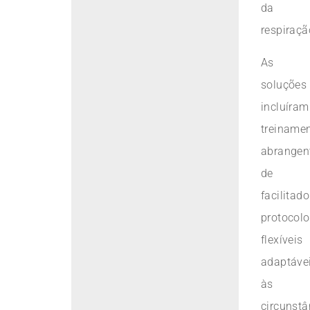
da
respiraçã
As
soluções
incluíram
treiname
abrangen
de
facilitado
protocol
flexíveis
adaptáve
às
circunstâ