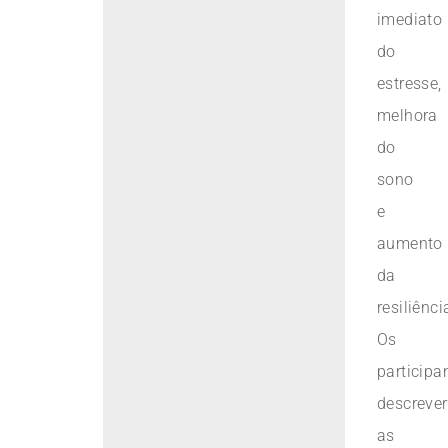
imediato
do
estresse,
melhora
do
sono
e
aumento
da
resiliênci
Os
participa
descreve
as