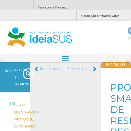
Fale com a Fiocruz
Fundação Oswaldo Cruz
Ol
PORTUGUÊS
Experience in Circular Dance: Humanization and Integration, pathways of care in Medical Training
IMPLEMENTATION OF CLINICAL AURICULOTHERAPY IN BRAZIL: EXPERIENCE REPORT
BUSCA
|
PRO
SEARCH
SMA
648
SMART
DE
BREATHWORK
RES
PROTOCOL:
AUTONOMIC