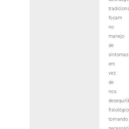
tradicion
focam
no
manejo
de
sintomas
em
vez
de
nos
desequilí
fisiológic
tornando
necessár