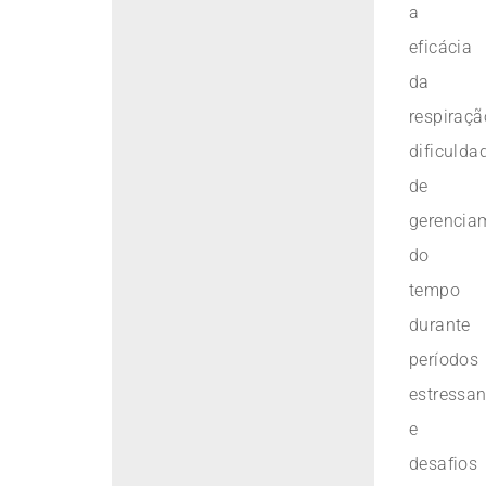
a
eficácia
da
respiraçã
dificulda
de
gerencia
do
tempo
durante
períodos
estressan
e
desafios