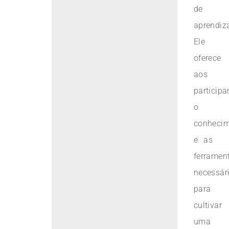
de
aprendiz
Ele
oferece
aos
participa
o
conheci
e as
ferramen
necessár
para
cultivar
uma