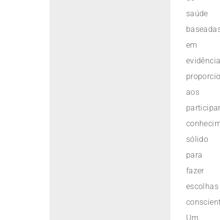
saúde
baseada
em
evidência
proporci
aos
participa
conheci
sólido
para
fazer
escolhas
conscien
Um