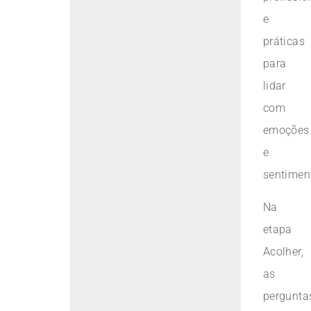
e
práticas
para
lidar
com
emoções
e
sentimen
Na
etapa
Acolher,
as
pergunta