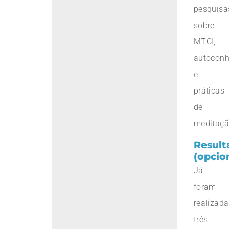
pesquisa
sobre
MTCI,
autoconh
e
práticas
de
meditaçã
Result
(opcio
Já
foram
realizad
três