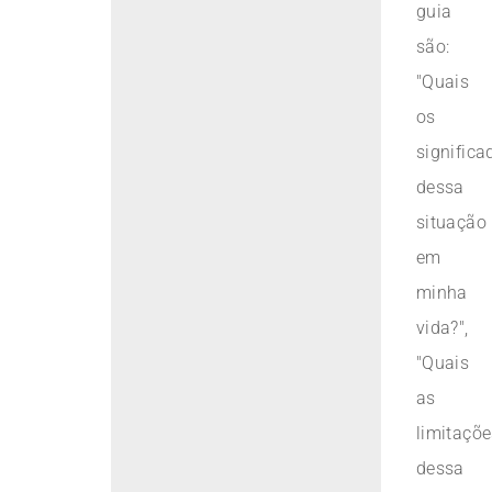
guia
são:
"Quais
os
significa
dessa
situação
em
minha
vida?",
"Quais
as
limitaçõ
dessa