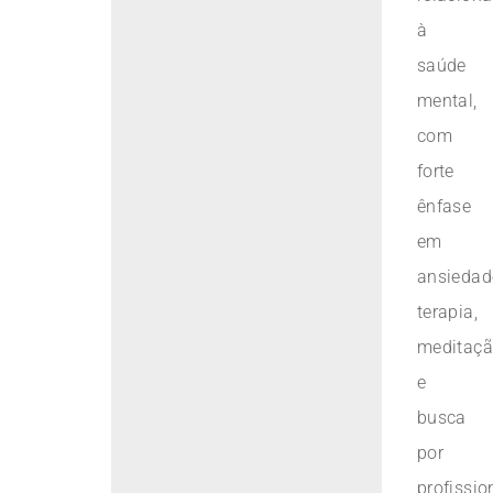
à
saúde
mental,
com
forte
ênfase
em
ansiedad
terapia,
meditaç
e
busca
por
profissio