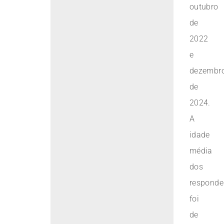
outubro
de
2022
e
dezembr
de
2024.
A
idade
média
dos
responde
foi
de