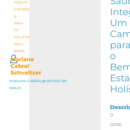
Saú
HEALTH
Inte
COURSE:
A
Um
PATH
TO
Cam
HOLISTIC
par
WELL-
BEING
o
Mariana
Bem
Cabral
Schveitzer
Esta
MARIANA.CABRAL@UNIFESP.BR
Holí
BRAZIL
Descri
O
curso