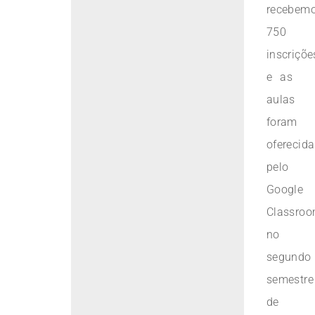
recebem
750
inscriçõe
e as
aulas
foram
oferecid
pelo
Google
Classro
no
segundo
semestre
de