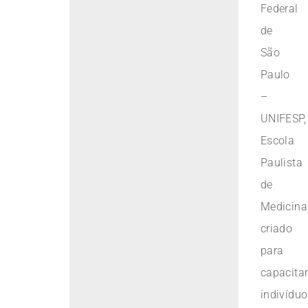
Federal
de
São
Paulo
–
UNIFESP,
Escola
Paulista
de
Medicina
criado
para
capacita
indivídu