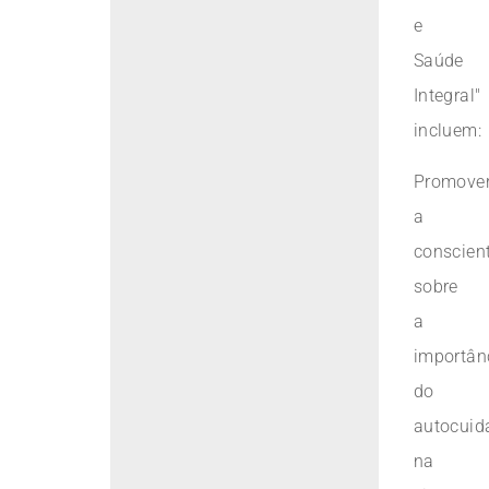
e
Saúde
Integral"
incluem:
Promove
a
conscien
sobre
a
importân
do
autocuid
na