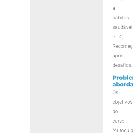
a
hábitos
saudávei
e 4)
Recomeç
após
desafios.
Probl
abord
Os
objetivos
do
curso
"Autocui