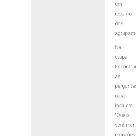
um
resumo
dos
agrupame
Na
etapa
Encontrar
as
pergunta
guia
incluem:
"Quais
sentimen
emoções