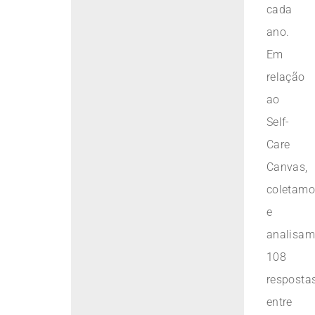
cada
ano.
Em
relação
ao
Self-
Care
Canvas,
coletamo
e
analisa
108
resposta
entre