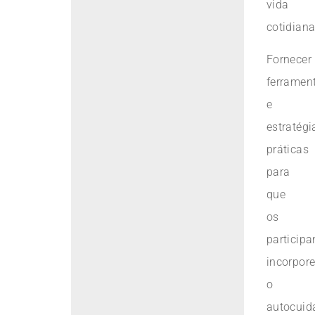
vida
cotidiana
Fornecer
ferramen
e
estratégi
práticas
para
que
os
participa
incorpor
o
autocuid