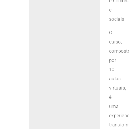
emociona
e
sociais.
O
curso,
compost
por
10
aulas
virtuais,
é
uma
experiênc
transfor