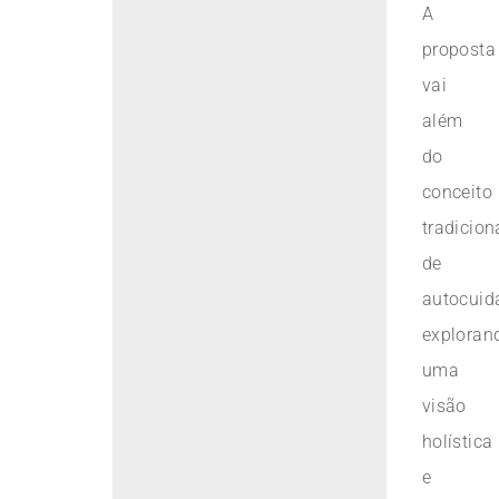
A
proposta
vai
além
do
conceito
tradicion
de
autocuid
exploran
uma
visão
holística
e