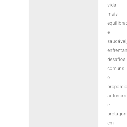
vida
mais
equilibra
e
saudável
enfrenta
desafios
comuns
e
proporci
autonom
e
protagon
em