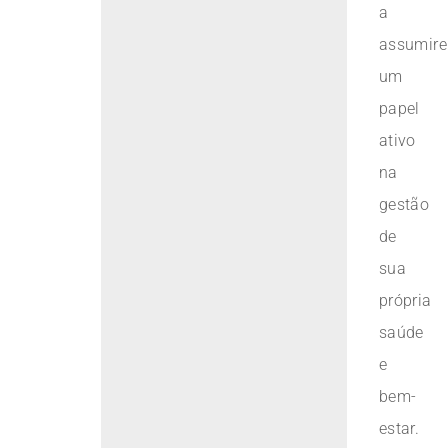
a
assumir
um
papel
ativo
na
gestão
de
sua
própria
saúde
e
bem-
estar.