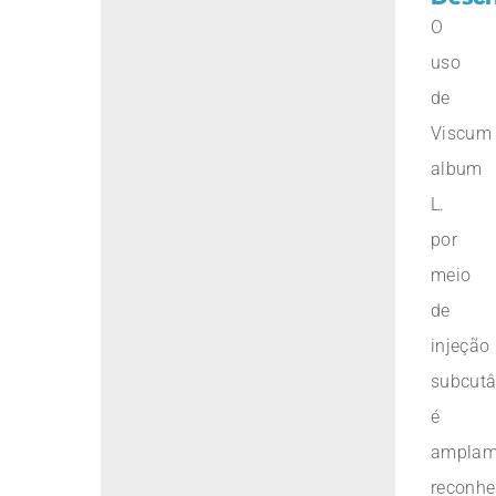
O
uso
de
Viscum
album
L.
por
meio
de
injeção
subcut
é
amplam
reconhe