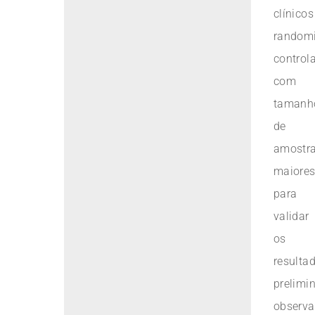
clínicos
random
control
com
tamanh
de
amostr
maiore
para
validar
os
resulta
prelimi
observa