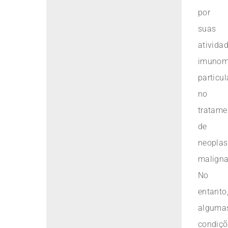
por
suas
ativida
imunomo
particu
no
tratame
de
neoplas
maligna
No
entanto
alguma
condiçõ