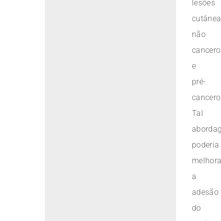
lesões
cutâne
não
cancer
e
pré-
cancero
Tal
aborda
poderia
melhora
a
adesão
do