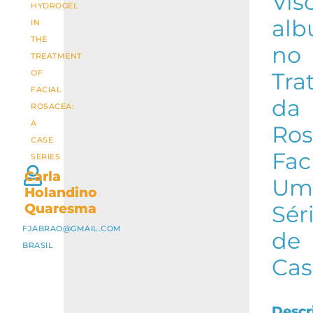
Vi
HYDROGEL
al
IN
THE
no
TREATMENT
OF
Tra
FACIAL
da
ROSACEA:
A
Ros
CASE
Faci
SERIES
Carla
Um
Holandino
Quaresma
Sér
FJABRAO@GMAIL.COM
de
BRASIL
Cas
Descr