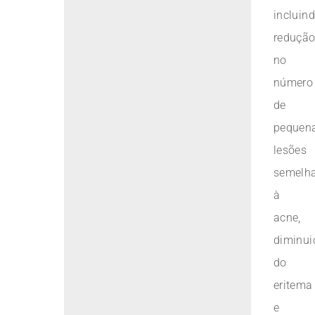
incluin
reduçã
no
número
de
pequen
lesões
semelh
à
acne,
diminui
do
eritema
e