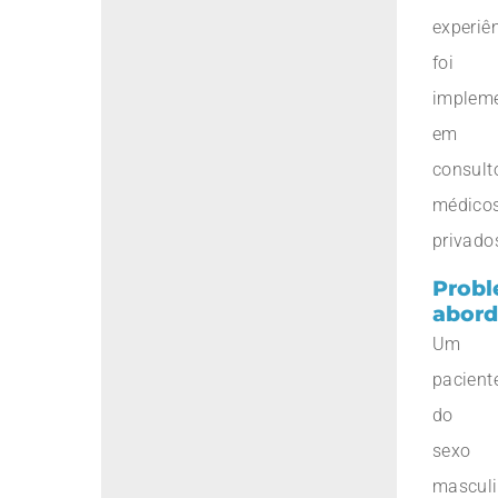
experiê
foi
implem
em
consult
médico
privado
Prob
abor
Um
pacient
do
sexo
mascul