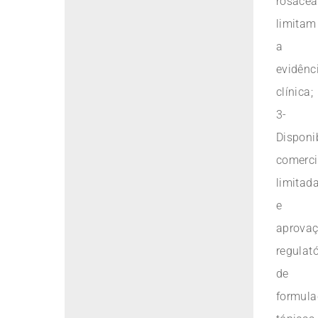
rosácea
limitam
a
evidênc
clínica;
3-
Disponi
comerci
limitad
e
aprova
regulató
de
formula