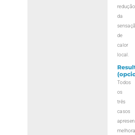
reduçã
da
sensaç
de
calor
local.
Resul
(opci
Todos
os
três
casos
aprese
melhor