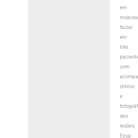
em
rosácea
facial
em
três
pacient
com
acompa
clínico
e
fotográf
das
lesões.
Essa