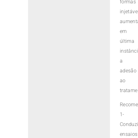
formas
injetáve
aument
em
última
instânci
a
adesão
ao
tratame
Recome
1-
Conduzi
ensaios