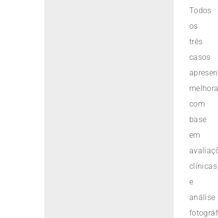
Todos
os
três
casos
aprese
melhor
com
base
em
avaliaç
clínicas
e
análise
fotográf