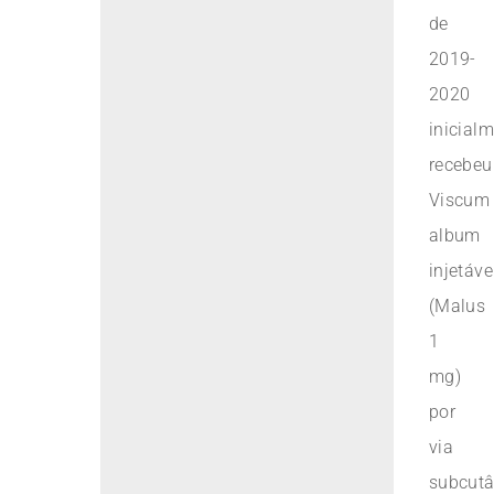
de
2019-
2020
inicial
recebeu
Viscum
album
injetáve
(Malus
1
mg)
por
via
subcutâ