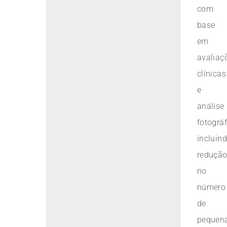
com
base
em
avaliaç
clínicas
e
análise
fotográf
incluin
reduçã
no
número
de
pequen