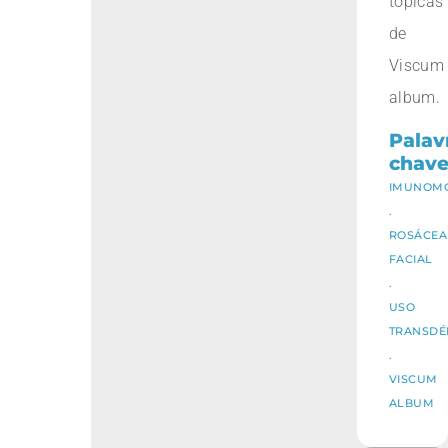
tópicas
de
Viscum
album.
Palav
chav
IMUNOM
.
ROSÁCEA
FACIAL
.
USO
TRANSDÉ
.
VISCUM
ALBUM