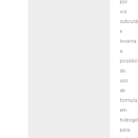
por
via
subcut
e
levanta
a
possibi
do
uso
de
formula
em
hidroge
para