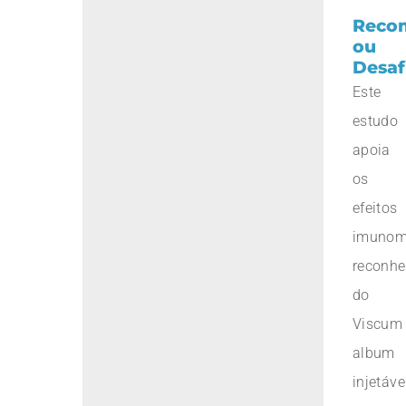
Reco
ou
Desaf
Este
estudo
apoia
os
efeitos
imunom
reconhe
do
Viscum
album
injetáve