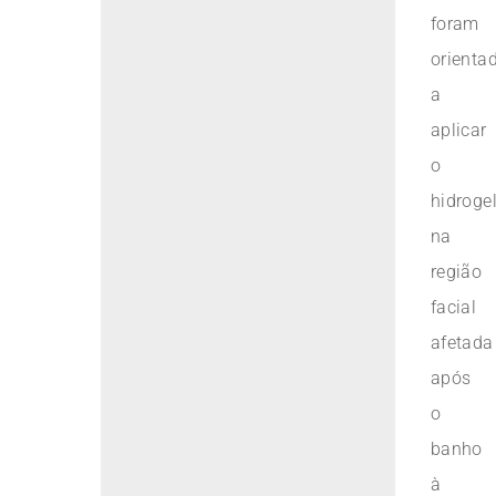
foram
orienta
a
aplicar
o
hidroge
na
região
facial
afetada
após
o
banho
à