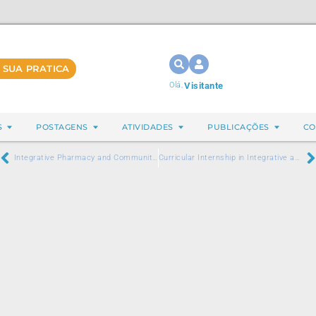
 SUA PRATICA
Olá,
Visitante
S
POSTAGENS
ATIVIDADES
PUBLICAÇÕES
CO
Integrative Pharmacy and Community Medicinal Garden Collaboration in a Vulnerable Territory: Farol Integrative Health – São Paulo, Brazil
Curricular Internship in Integrative and Complementary Practices, Urban Agriculture, and Planetary Health for Family Health Residencies in Florianópolis, SC