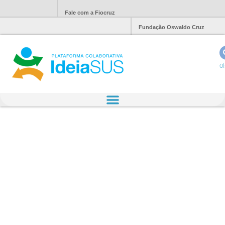
Fale com a Fiocruz
Fundação Oswaldo Cruz
Ol