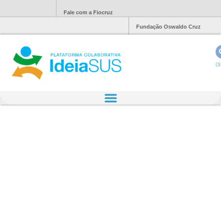
Fale com a Fiocruz
Fundação Oswaldo Cruz
Ol