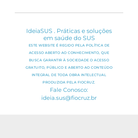
IdeiaSUS . Práticas e soluções
em saúde do SUS
ESTE WEBSITE É REGIDO PELA POLÍTICA DE
ACESSO ABERTO AO CONHECIMENTO, QUE
BUSCA GARANTIR À SOCIEDADE O ACESSO
GRATUITO, PÚBLICO E ABERTO AO CONTEÚDO
INTEGRAL DE TODA OBRA INTELECTUAL
PRODUZIDA PELA FIOCRUZ.
Fale Conosco:
ideia.sus@fiocruz.br
O conteúdo deste portal pode ser
utilizado para todos os fins não
comerciais, respeitados e reservados os
direitos dos autores.