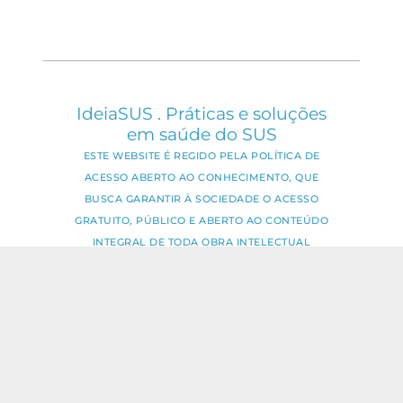
IdeiaSUS . Práticas e soluções
em saúde do SUS
ESTE WEBSITE É REGIDO PELA POLÍTICA DE
ACESSO ABERTO AO CONHECIMENTO, QUE
BUSCA GARANTIR À SOCIEDADE O ACESSO
GRATUITO, PÚBLICO E ABERTO AO CONTEÚDO
INTEGRAL DE TODA OBRA INTELECTUAL
PRODUZIDA PELA FIOCRUZ.
Fale Conosco:
ideia.sus@fiocruz.br
O conteúdo deste portal pode ser
utilizado para todos os fins não