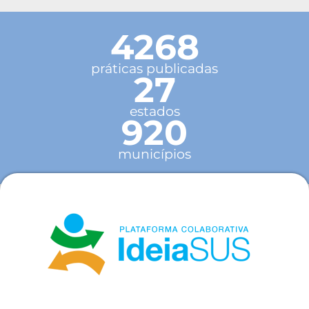
4268
práticas publicadas
27
estados
920
municípios