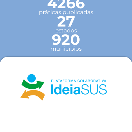
4266
práticas publicadas
27
estados
920
municípios