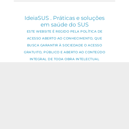
IdeiaSUS . Práticas e soluções
em saúde do SUS
ESTE WEBSITE É REGIDO PELA POLÍTICA DE
ACESSO ABERTO AO CONHECIMENTO, QUE
BUSCA GARANTIR À SOCIEDADE O ACESSO
GRATUITO, PÚBLICO E ABERTO AO CONTEÚDO
INTEGRAL DE TODA OBRA INTELECTUAL
PRODUZIDA PELA FIOCRUZ.
Fale Conosco:
ideia.sus@fiocruz.br
O conteúdo deste portal pode ser
utilizado para todos os fins não
comerciais, respeitados e reservados os
direitos dos autores.