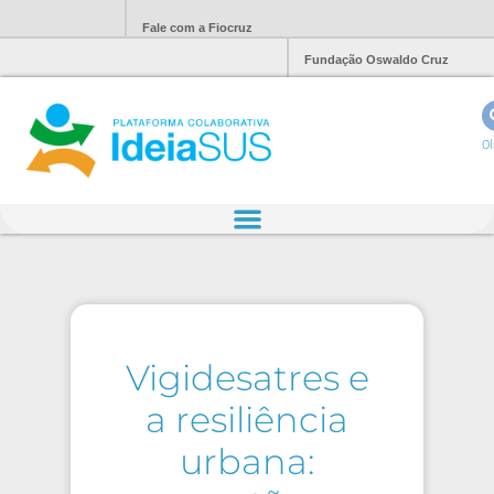
Fale com a Fiocruz
Fundação Oswaldo Cruz
Ol
Vigidesatres e
a resiliência
urbana: