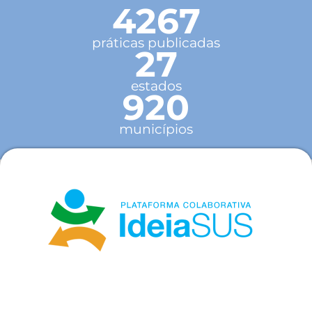
4267
práticas publicadas
27
estados
920
municípios