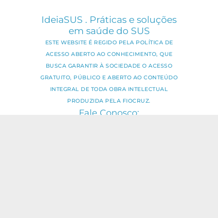
IdeiaSUS . Práticas e soluções
em saúde do SUS
ESTE WEBSITE É REGIDO PELA POLÍTICA DE
ACESSO ABERTO AO CONHECIMENTO, QUE
BUSCA GARANTIR À SOCIEDADE O ACESSO
GRATUITO, PÚBLICO E ABERTO AO CONTEÚDO
INTEGRAL DE TODA OBRA INTELECTUAL
PRODUZIDA PELA FIOCRUZ.
Fale Conosco:
ideia.sus@fiocruz.br
O conteúdo deste portal pode ser
utilizado para todos os fins não
comerciais, respeitados e reservados os
direitos dos autores.