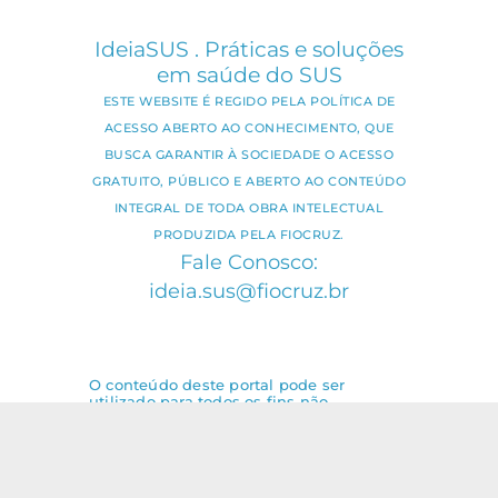
IdeiaSUS . Práticas e soluções
em saúde do SUS
ESTE WEBSITE É REGIDO PELA POLÍTICA DE
ACESSO ABERTO AO CONHECIMENTO, QUE
BUSCA GARANTIR À SOCIEDADE O ACESSO
GRATUITO, PÚBLICO E ABERTO AO CONTEÚDO
INTEGRAL DE TODA OBRA INTELECTUAL
PRODUZIDA PELA FIOCRUZ.
Fale Conosco:
ideia.sus@fiocruz.br
O conteúdo deste portal pode ser
utilizado para todos os fins não
comerciais, respeitados e reservados os
direitos dos autores.