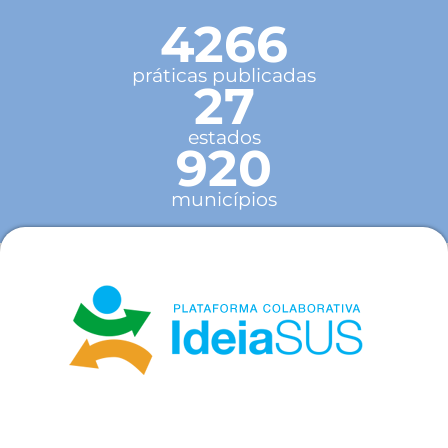
4266
práticas publicadas
27
estados
920
municípios