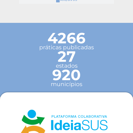
4266
práticas publicadas
27
estados
920
municípios