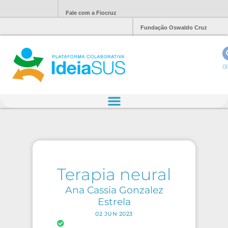
Fale com a Fiocruz
Fundação Oswaldo Cruz
Ol
Terapia neural
Ana Cassia Gonzalez
Estrela
02 JUN 2023