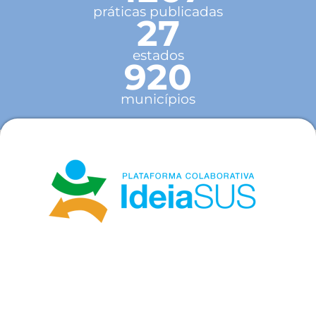
práticas publicadas
27
estados
920
municípios