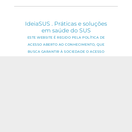
IdeiaSUS . Práticas e soluções
em saúde do SUS
ESTE WEBSITE É REGIDO PELA POLÍTICA DE
ACESSO ABERTO AO CONHECIMENTO, QUE
BUSCA GARANTIR À SOCIEDADE O ACESSO
GRATUITO, PÚBLICO E ABERTO AO CONTEÚDO
INTEGRAL DE TODA OBRA INTELECTUAL
PRODUZIDA PELA FIOCRUZ.
Fale Conosco:
ideia.sus@fiocruz.br
O conteúdo deste portal pode ser
utilizado para todos os fins não
comerciais, respeitados e reservados os
direitos dos autores.