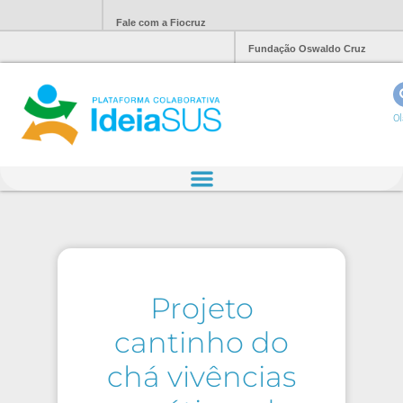
Fale com a Fiocruz
Fundação Oswaldo Cruz
Ol
Projeto
cantinho do
chá vivências