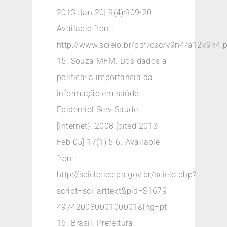
2013 Jan 20] 9(4):909-20.
Available from:
http://www.scielo.br/pdf/csc/v9n4/a12v9n4.
15. Souza MFM. Dos dados a
politica: a importancia da
informação em saúde.
Epidemiol Serv Saúde
[Internet}. 2008 [cited 2013
Feb 05] 17(1):5-6. Available
from:
http://scielo.iec.pa.gov.br/scielo.php?
script=sci_arttext&pid=S1679-
49742008000100001&lng=pt
16. Brasil. Prefeitura