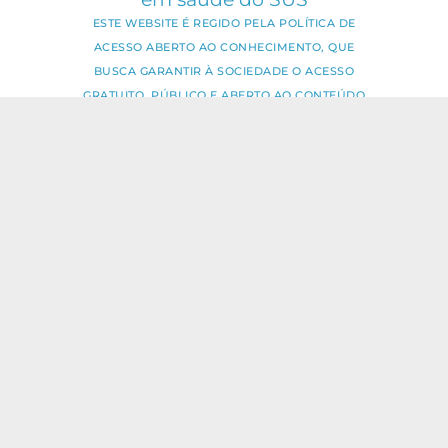
ESTE WEBSITE É REGIDO PELA POLÍTICA DE
ACESSO ABERTO AO CONHECIMENTO, QUE
BUSCA GARANTIR À SOCIEDADE O ACESSO
GRATUITO, PÚBLICO E ABERTO AO CONTEÚDO
INTEGRAL DE TODA OBRA INTELECTUAL
PRODUZIDA PELA FIOCRUZ.
Fale Conosco:
ideia.sus@fiocruz.br
O conteúdo deste portal pode ser
utilizado para todos os fins não
comerciais, respeitados e reservados os
direitos dos autores.