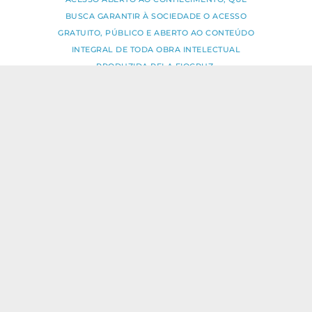
BUSCA GARANTIR À SOCIEDADE O ACESSO
GRATUITO, PÚBLICO E ABERTO AO CONTEÚDO
INTEGRAL DE TODA OBRA INTELECTUAL
PRODUZIDA PELA FIOCRUZ.
Fale Conosco:
ideia.sus@fiocruz.br
O conteúdo deste portal pode ser
utilizado para todos os fins não
comerciais, respeitados e reservados os
direitos dos autores.