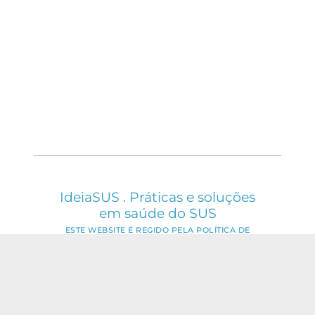
IdeiaSUS . Práticas e soluções
em saúde do SUS
ESTE WEBSITE É REGIDO PELA POLÍTICA DE
ACESSO ABERTO AO CONHECIMENTO, QUE
BUSCA GARANTIR À SOCIEDADE O ACESSO
GRATUITO, PÚBLICO E ABERTO AO CONTEÚDO
INTEGRAL DE TODA OBRA INTELECTUAL
PRODUZIDA PELA FIOCRUZ.