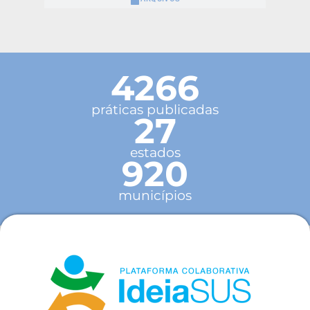
4266
práticas publicadas
27
estados
920
municípios