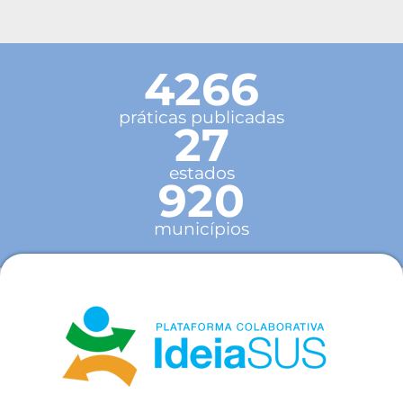
4266
práticas publicadas
27
estados
920
municípios