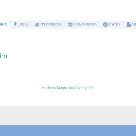
ORIA
LOCAL
INSTITUIÇÃO
CRONOGRAMA
STATUS
AR
Fim
Matheus Magno dos Santos Fim