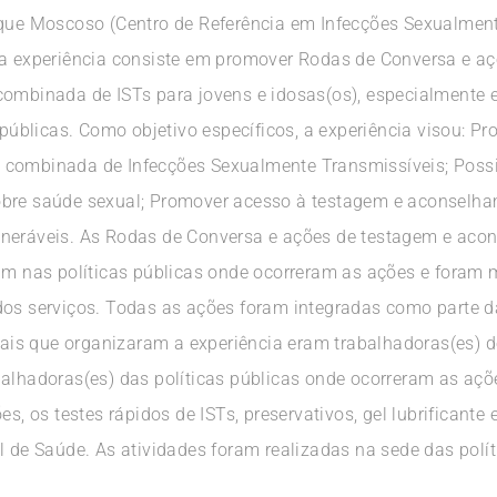
arque Moscoso (Centro de Referência em Infecções Sexualme
 da experiência consiste em promover Rodas de Conversa e 
combinada de ISTs para jovens e idosas(os), especialmente 
s públicas. Como objetivo específicos, a experiência visou: P
 combinada de Infecções Sexualmente Transmissíveis; Possi
obre saúde sexual; Promover acesso à testagem e aconselh
lneráveis. As Rodas de Conversa e ações de testagem e ac
ham nas políticas públicas onde ocorreram as ações e foram 
dos serviços. Todas as ações foram integradas como parte d
onais que organizaram a experiência eram trabalhadoras(es) d
alhadoras(es) das políticas públicas onde ocorreram as açõ
es, os testes rápidos de ISTs, preservativos, gel lubrificante
l de Saúde. As atividades foram realizadas na sede das polí