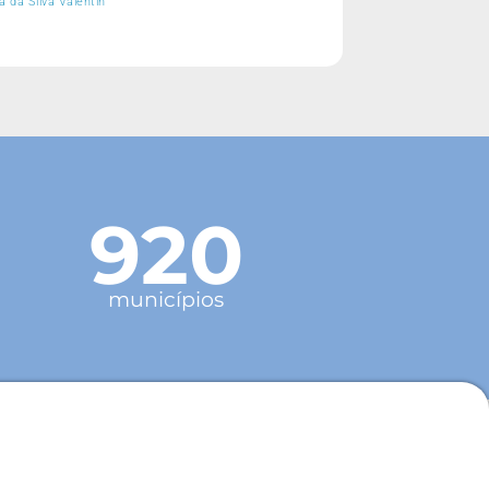
 da Silva Valentin
920
municípios