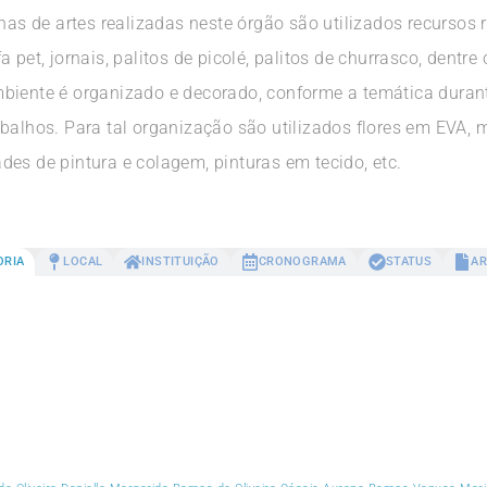
nas de artes realizadas neste órgão são utilizados recursos 
 pet, jornais, palitos de picolé, palitos de churrasco, dentr
biente é organizado e decorado, conforme a temática duran
balhos. Para tal organização são utilizados flores em EVA, 
es de pintura e colagem, pinturas em tecido, etc.
ORIA
LOCAL
INSTITUIÇÃO
CRONOGRAMA
STATUS
AR