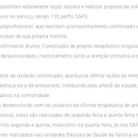
sibilitam estabelecer laços sociais e realizar projetos de v
ivos no serviço, sendo 120 perfis CAPS.
tiprofissional, que realizam acompanhamento continuado e 
stas de sua própria história.
olhimento diurno, Construção de projeto terapêutico singula
de/autocuidado, matriciamento junto a atenção primaria e of
elos de cuidado continuado, que busca ofertar ações de rein
destaca-se a de artesanato, conduzida pela artesã da equipe,
uários na comunidade.
a desenvolvido com os usuários da oficina terapêutica de ar
sional, estas são realizadas de segunda-feira a quinta-feir
nino segunda e quinta; masculino na quarta-feira, já nos CAP
ndo realizados nas unidades Básicas de Saúde da família inse