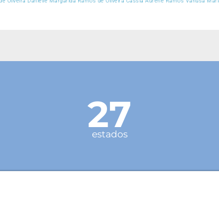
 de Oliveira Danielle Margarida Ramos de Oliveira Cássia Aurene Ramos Vanusa Maria
27
estados