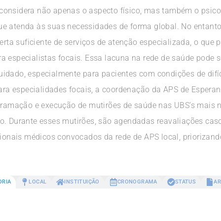
a, considera não apenas o aspecto físico, mas também o psicos
e atenda às suas necessidades de forma global. No entanto
erta suficiente de serviços de atenção especializada, o que 
a especialistas focais. Essa lacuna na rede de saúde pode s
idado, especialmente para pacientes com condições de difíci
a especialidades focais, a coordenação da APS de Esperan
ogramação e execução de mutirões de saúde nas UBS’s mais n
o. Durante esses mutirões, são agendadas reavaliações cas
ssionais médicos convocados da rede de APS local, prioriza
ORIA
LOCAL
INSTITUIÇÃO
CRONOGRAMA
STATUS
AR