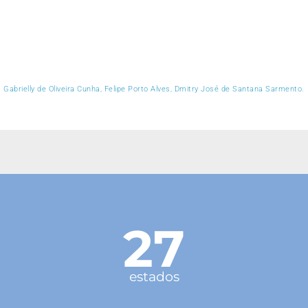
Gabrielly de Oliveira Cunha, Felipe Porto Alves, Dmitry José de Santana Sarmento.
27
estados