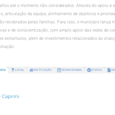
safios até o momento não considerados. Através do apoio e 
, articulação da equipe, alinhamento de objetivos e priorida
o recobrados pelas famílias. Para isso, o município lança m
vas e de conscientização, com amplo apoio das redes de co
s extramuros, além de investimentos relacionados às criança
cinação.
ORIA
LOCAL
INSTITUIÇÃO
CRONOGRAMA
STATUS
AR
 Caprini