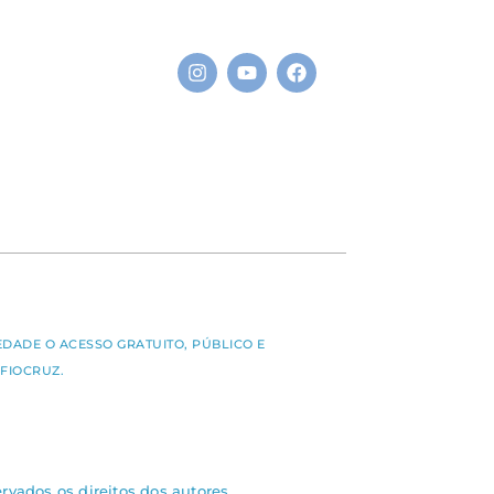
S
EDADE O ACESSO GRATUITO, PÚBLICO E
FIOCRUZ.
rvados os direitos dos autores.