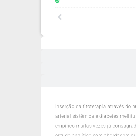
Inserção da fitoterapia através do 
arterial sistêmica e diabetes mell
empírico muitas vezes já consagrad
estudo analítico com abordagem qu