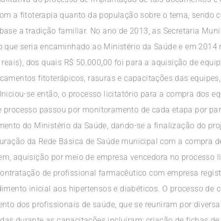
om a fitoterapia quanto da população sobre o tema, sendo 
ase a tradição familiar. No ano de 2013, as Secretaria Muni
to que seria encaminhado ao Ministério da Saúde e em 2014
 reais), dos quais R$ 50.000,00 foi para a aquisição de equ
camentos fitoterápicos, rasuras e capacitações das equipe
Iniciou-se então, o processo licitatório para a compra dos 
e processo passou por monitoramento de cada etapa por par
mento do Ministério da Saúde, dando-se a finalização do pro
uturação da Rede Básica de Saúde municipal com a compra d
em, aquisição por meio de empresa vencedora no processo l
 a contratação de profissional farmacêutico com empresa reg
imento inicial aos hipertensos e diabéticos. O processo de 
nto dos profissionais de saúde, que se reuniram por diversa
as durante as capacitações incluíram: criação de fichas de 