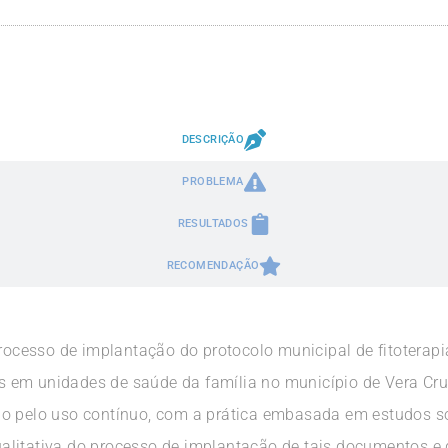
DESCRIÇÃO
PROBLEMA
RESULTADOS
RECOMENDAÇÃO
processo de implantação do protocolo municipal de fitoterap
itus em unidades de saúde da família no município de Vera C
o pelo uso contínuo, com a prática embasada em estudos sob
alitativa do processo de implantação de tais documentos e