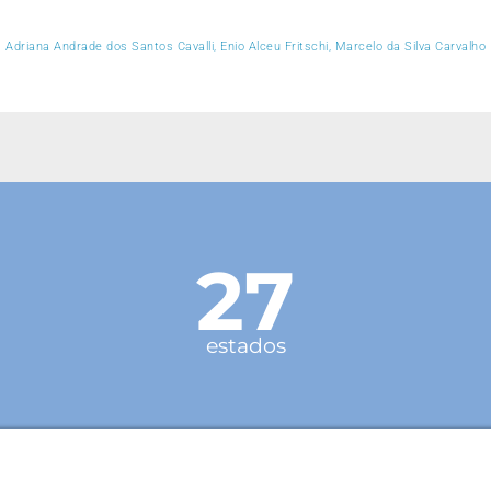
Adriana Andrade dos Santos Cavalli, Enio Alceu Fritschi, Marcelo da Silva Carvalho
27
estados