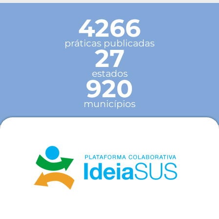
4266
práticas publicadas
27
estados
920
municípios