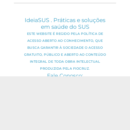
IdeiaSUS . Práticas e soluções
em saúde do SUS
ESTE WEBSITE É REGIDO PELA POLÍTICA DE
ACESSO ABERTO AO CONHECIMENTO, QUE
BUSCA GARANTIR À SOCIEDADE O ACESSO
GRATUITO, PÚBLICO E ABERTO AO CONTEÚDO
INTEGRAL DE TODA OBRA INTELECTUAL
PRODUZIDA PELA FIOCRUZ.
Fale Conosco:
ideia.sus@fiocruz.br
O conteúdo deste portal pode ser
utilizado para todos os fins não
comerciais, respeitados e reservados os
direitos dos autores.