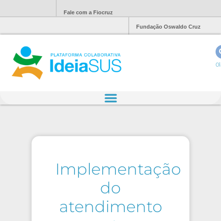
Fale com a Fiocruz
Fundação Oswaldo Cruz
Ol
Implementação
do
atendimento