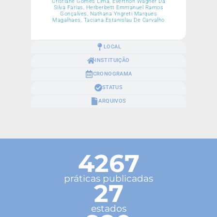
Cristiane Gomes Lima, Everthon Wagner Da
Silva Farias, Herberbett Emmanuel Ramos
Gonçalves, Nathana Yngreti Marques
Magalhaes, Taciana Estanislau De Carvalho
LOCAL
INSTITUIÇÃO
CRONOGRAMA
STATUS
ARQUIVOS
4267
práticas publicadas
27
estados