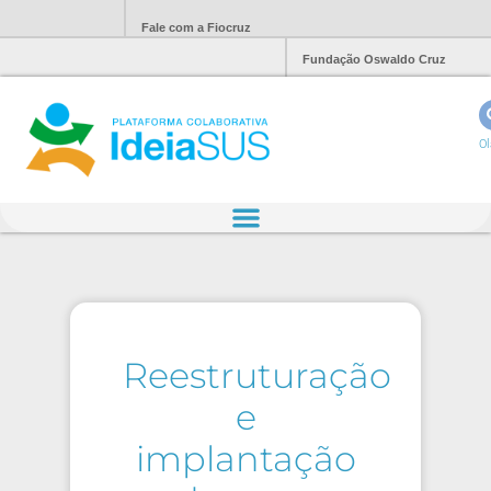
Fale com a Fiocruz
Fundação Oswaldo Cruz
Ol
Reestruturação
e
implantação