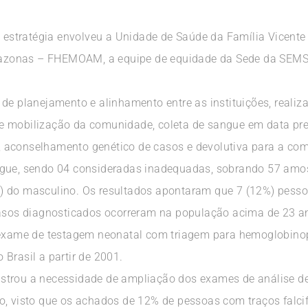
a estratégia envolveu a Unidade de Saúde da Família Vicente
azonas – FHEMOAM, a equipe de equidade da Sede da SEMS
de planejamento e alinhamento entre as instituições, realiz
e mobilização da comunidade, coleta de sangue em data p
 aconselhamento genético de casos e devolutiva para a co
ngue, sendo 04 consideradas inadequadas, sobrando 57 amos
) do masculino. Os resultados apontaram que 7 (12%) pess
casos diagnosticados ocorreram na população acima de 23 a
 exame de testagem neonatal com triagem para hemoglobinopa
Brasil a partir de 2001.
strou a necessidade de ampliação dos exames de análise de
o, visto que os achados de 12% de pessoas com traços falci