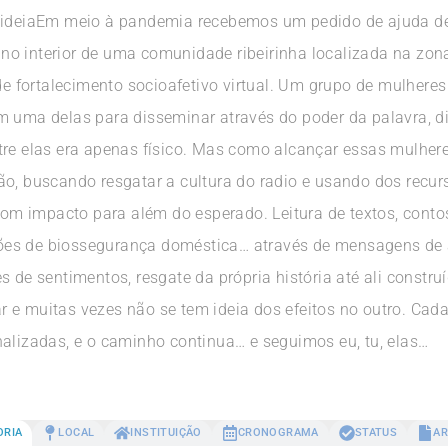
a ideiaEm meio à pandemia recebemos um pedido de ajuda d
o interior de uma comunidade ribeirinha localizada na zona
fortalecimento socioafetivo virtual. Um grupo de mulheres
 uma delas para disseminar através do poder da palavra, dis
re elas era apenas físico. Mas como alcançar essas mulheres
o, buscando resgatar a cultura do radio e usando dos recurs
 com impacto para além do esperado. Leitura de textos, conto
es de biossegurança doméstica… através de mensagens de 
s de sentimentos, resgate da própria história até ali constr
e muitas vezes não se tem ideia dos efeitos no outro. Cada 
nalizadas, e o caminho continua… e seguimos eu, tu, elas…
ORIA
LOCAL
INSTITUIÇÃO
CRONOGRAMA
STATUS
AR