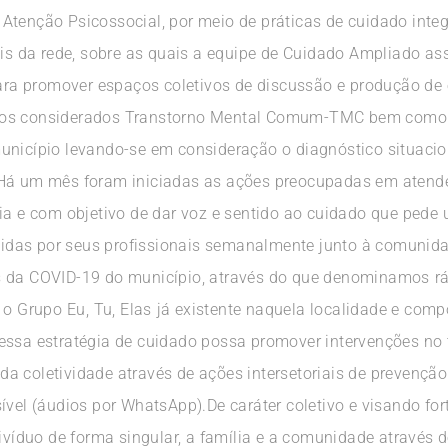
Atenção Psicossocial, por meio de práticas de cuidado integ
nais da rede, sobre as quais a equipe de Cuidado Ampliado 
 para promover espaços coletivos de discussão e produção de
tos considerados Transtorno Mental Comum-TMC bem como d
unicípio levando-se em consideração o diagnóstico situacio
 Há um mês foram iniciadas as ações preocupadas em aten
e com objetivo de dar voz e sentido ao cuidado que pede 
das por seus profissionais semanalmente junto à comunida
 da COVID-19 do município, através do que denominamos rád
 o Grupo Eu, Tu, Elas já existente naquela localidade e c
essa estratégia de cuidado possa promover intervenções no t
da coletividade através de ações intersetoriais de preven
ível (áudios por WhatsApp).De caráter coletivo e visando for
divíduo de forma singular, a família e a comunidade através 