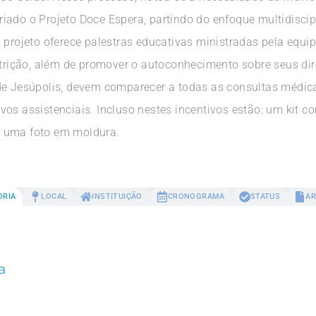
 criado o Projeto Doce Espera, partindo do enfoque multidiscip
 projeto oferece palestras educativas ministradas pela equip
ção, além de promover o autoconhecimento sobre seus direit
 de Jesúpolis, devem comparecer a todas as consultas médic
os assistenciais. Incluso nestes incentivos estão: um kit co
e uma foto em moldura.
ORIA
LOCAL
INSTITUIÇÃO
CRONOGRAMA
STATUS
AR
a