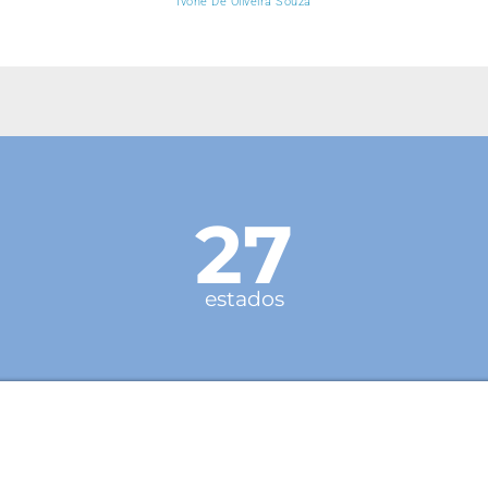
Ivone De Oliveira Souza
27
estados