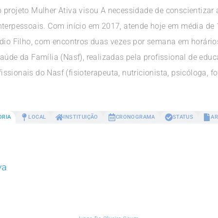
 projeto Mulher Ativa visou A necessidade de conscientizar 
nterpessoais. Com início em 2017, atende hoje em média de 
ódio Filho, com encontros duas vezes por semana em horários
aúde da Família (Nasf), realizadas pela profissional de educ
sionais do Nasf (fisioterapeuta, nutricionista, psicóloga, f
ORIA
LOCAL
INSTITUIÇÃO
CRONOGRAMA
STATUS
AR
va