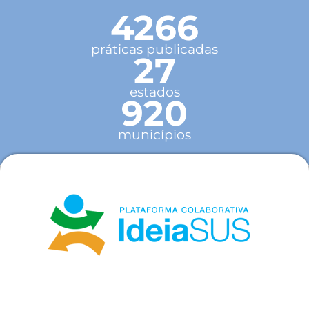
4266
práticas publicadas
27
estados
920
municípios