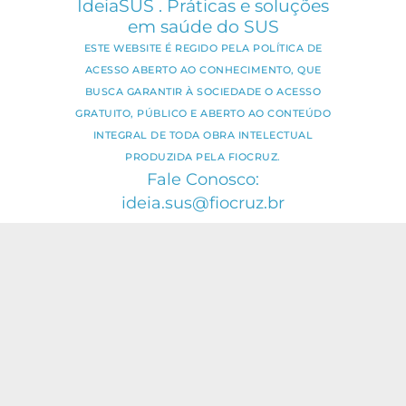
IdeiaSUS . Práticas e soluções
em saúde do SUS
ESTE WEBSITE É REGIDO PELA POLÍTICA DE
ACESSO ABERTO AO CONHECIMENTO, QUE
BUSCA GARANTIR À SOCIEDADE O ACESSO
GRATUITO, PÚBLICO E ABERTO AO CONTEÚDO
INTEGRAL DE TODA OBRA INTELECTUAL
PRODUZIDA PELA FIOCRUZ.
Fale Conosco:
ideia.sus@fiocruz.br
O conteúdo deste portal pode ser
utilizado para todos os fins não
comerciais, respeitados e reservados os
direitos dos autores.