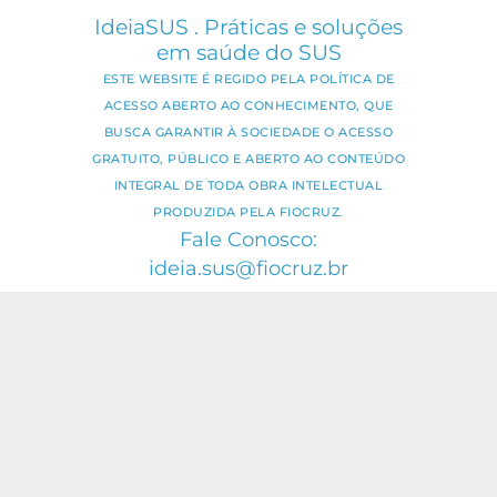
IdeiaSUS . Práticas e soluções
em saúde do SUS
ESTE WEBSITE É REGIDO PELA POLÍTICA DE
ACESSO ABERTO AO CONHECIMENTO, QUE
BUSCA GARANTIR À SOCIEDADE O ACESSO
GRATUITO, PÚBLICO E ABERTO AO CONTEÚDO
INTEGRAL DE TODA OBRA INTELECTUAL
PRODUZIDA PELA FIOCRUZ.
Fale Conosco:
ideia.sus@fiocruz.br
O conteúdo deste portal pode ser
utilizado para todos os fins não
comerciais, respeitados e reservados os
direitos dos autores.