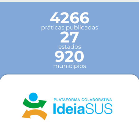
4266
práticas publicadas
27
estados
920
municípios