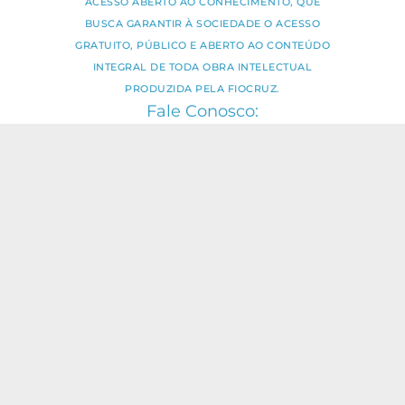
ACESSO ABERTO AO CONHECIMENTO, QUE
BUSCA GARANTIR À SOCIEDADE O ACESSO
GRATUITO, PÚBLICO E ABERTO AO CONTEÚDO
INTEGRAL DE TODA OBRA INTELECTUAL
PRODUZIDA PELA FIOCRUZ.
Fale Conosco:
ideia.sus@fiocruz.br
O conteúdo deste portal pode ser
utilizado para todos os fins não
comerciais, respeitados e reservados os
direitos dos autores.