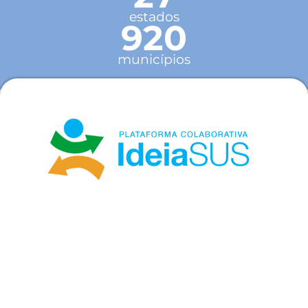
estados
920
municípios