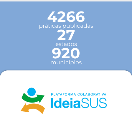
4266
práticas publicadas
27
estados
920
municípios