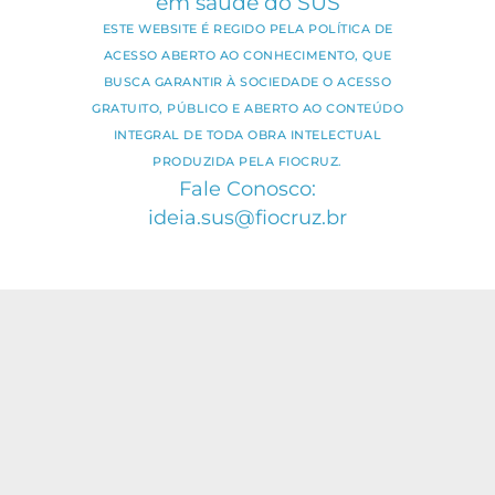
em saúde do SUS
ESTE WEBSITE É REGIDO PELA POLÍTICA DE
ACESSO ABERTO AO CONHECIMENTO, QUE
BUSCA GARANTIR À SOCIEDADE O ACESSO
GRATUITO, PÚBLICO E ABERTO AO CONTEÚDO
INTEGRAL DE TODA OBRA INTELECTUAL
PRODUZIDA PELA FIOCRUZ.
Fale Conosco:
ideia.sus@fiocruz.br
O conteúdo deste portal pode ser
utilizado para todos os fins não
comerciais, respeitados e reservados os
direitos dos autores.