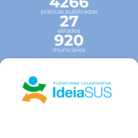
4266
práticas publicadas
27
estados
920
municípios