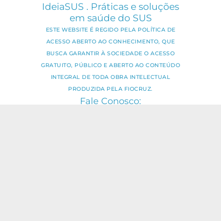
IdeiaSUS . Práticas e soluções
em saúde do SUS
ESTE WEBSITE É REGIDO PELA POLÍTICA DE
ACESSO ABERTO AO CONHECIMENTO, QUE
BUSCA GARANTIR À SOCIEDADE O ACESSO
GRATUITO, PÚBLICO E ABERTO AO CONTEÚDO
INTEGRAL DE TODA OBRA INTELECTUAL
PRODUZIDA PELA FIOCRUZ.
Fale Conosco:
ideia.sus@fiocruz.br
O conteúdo deste portal pode ser
utilizado para todos os fins não
comerciais, respeitados e reservados os
direitos dos autores.