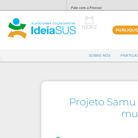
Fale com a Fiocruz
PUBLIQUE
SOBRE NÓS
PRÁTICA
Projeto Samu n
mun