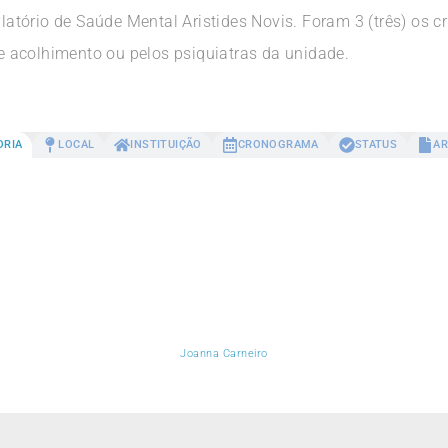
ório de Saúde Mental Aristides Novis. Foram 3 (três) os cri
 acolhimento ou pelos psiquiatras da unidade.
ORIA
LOCAL
INSTITUIÇÃO
CRONOGRAMA
STATUS
AR
Joanna Carneiro