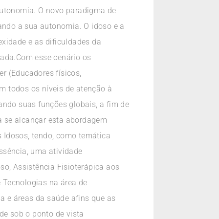
 autonomia. O novo paradigma de
ando a sua autonomia. O idoso e a
xidade e as dificuldades da
olada.Com esse cenário os
r (Educadores físicos,
em todos os níveis de atenção à
zando suas funções globais, a fim de
a se alcançar esta abordagem
os Idosos, tendo, como temática
ssência, uma atividade
so, Assistência Fisioterápica aos
e Tecnologias na área de
ia e áreas da saúde afins que as
e sob o ponto de vista