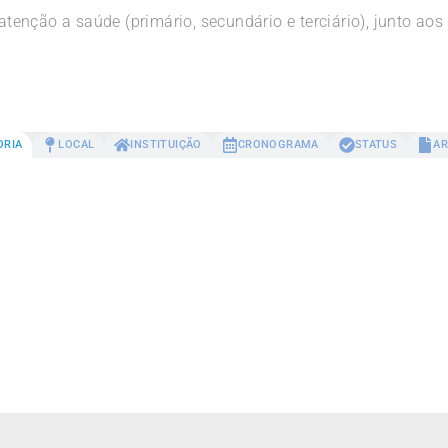
 atenção a saúde (primário, secundário e terciário), junto ao
ORIA
LOCAL
INSTITUIÇÃO
CRONOGRAMA
STATUS
AR