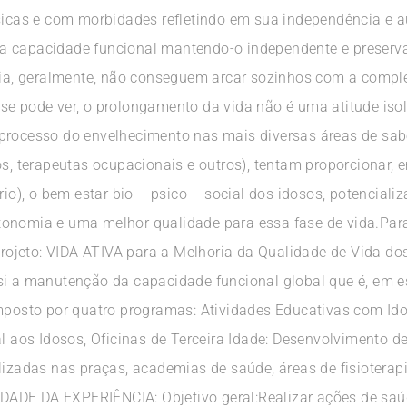
ísicas e com morbidades refletindo em sua independência e
a capacidade funcional mantendo-o independente e preserv
ilia, geralmente, não conseguem arcar sozinhos com a comple
se pode ver, o prolongamento da vida não é uma atitude is
processo do envelhecimento nas mais diversas áreas de sabe
os, terapeutas ocupacionais e outros), tentam proporcionar, 
rio), o bem estar bio – psico – social dos idosos, potenciali
tonomia e uma melhor qualidade para essa fase de vida.Par
 Projeto: VIDA ATIVA para a Melhoria da Qualidade de Vida d
si a manutenção da capacidade funcional global que é, em e
omposto por quatro programas: Atividades Educativas com Ido
al aos Idosos, Oficinas de Terceira Idade: Desenvolvimento d
lizadas nas praças, academias de saúde, áreas de fisioterap
ADE DA EXPERIÊNCIA: Objetivo geral:Realizar ações de saúd