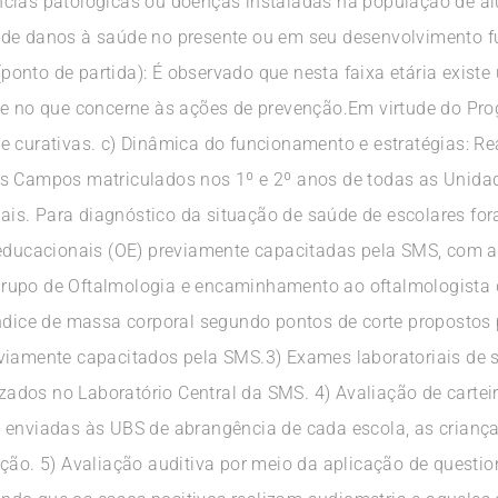
ndências patológicas ou doenças instaladas na população de a
de danos à saúde no presente ou em seu desenvolvimento fu
 (ponto de partida): É observado que nesta faixa etária exist
nte no que concerne às ações de prevenção.Em virtude do 
e curativas. c) Dinâmica do funcionamento e estratégias: R
os Campos matriculados nos 1º e 2º anos de todas as Unida
s. Para diagnóstico da situação de saúde de escolares fora
 educacionais (OE) previamente capacitadas pela SMS, com ap
rupo de Oftalmologia e encaminhamento ao oftalmologista d
índice de massa corporal segundo pontos de corte propostos 
viamente capacitados pela SMS.3) Exames laboratoriais de s
lizados no Laboratório Central da SMS. 4) Avaliação de cartei
e enviadas às UBS de abrangência de cada escola, as crianç
ção. 5) Avaliação auditiva por meio da aplicação de questio