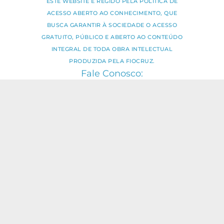
ESTE WEBSITE É REGIDO PELA POLÍTICA DE
ACESSO ABERTO AO CONHECIMENTO, QUE
BUSCA GARANTIR À SOCIEDADE O ACESSO
GRATUITO, PÚBLICO E ABERTO AO CONTEÚDO
INTEGRAL DE TODA OBRA INTELECTUAL
PRODUZIDA PELA FIOCRUZ.
Fale Conosco:
ideia.sus@fiocruz.br
O conteúdo deste portal pode ser
utilizado para todos os fins não
comerciais, respeitados e reservados os
direitos dos autores.