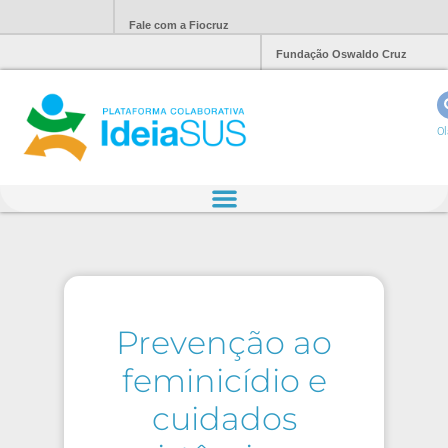
Fale com a Fiocruz
Fundação Oswaldo Cruz
Ol
Prevenção ao
feminicídio e
cuidados