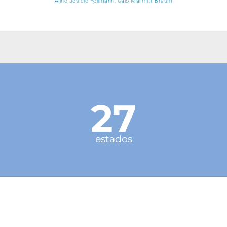
Aline Josiele Follmann, Caio Marmitt Braum
27
estados