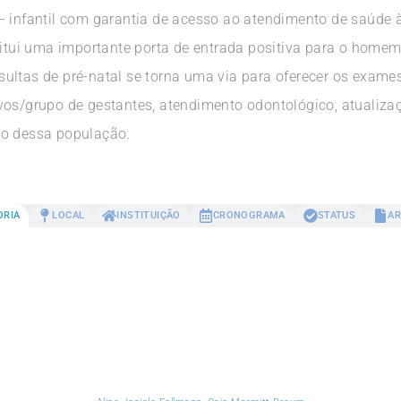
– infantil com garantia de acesso ao atendimento de saúde
titui uma importante porta de entrada positiva para o homem
ltas de pré-natal se torna uma via para oferecer os exames
vos/grupo de gestantes, atendimento odontológico, atualiza
do dessa população.
ORIA
LOCAL
INSTITUIÇÃO
CRONOGRAMA
STATUS
AR