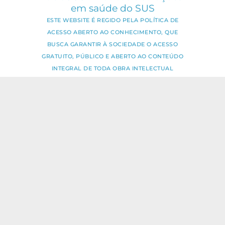
em saúde do SUS
ESTE WEBSITE É REGIDO PELA POLÍTICA DE
ACESSO ABERTO AO CONHECIMENTO, QUE
BUSCA GARANTIR À SOCIEDADE O ACESSO
GRATUITO, PÚBLICO E ABERTO AO CONTEÚDO
INTEGRAL DE TODA OBRA INTELECTUAL
PRODUZIDA PELA FIOCRUZ.
Fale Conosco:
ideia.sus@fiocruz.br
O conteúdo deste portal pode ser
utilizado para todos os fins não
comerciais, respeitados e reservados os
direitos dos autores.