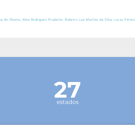
 de Oliveira, Aline Rodrigues Prudente, Roberto Luiz Martins da Silva, Lucas Pereira
27
estados