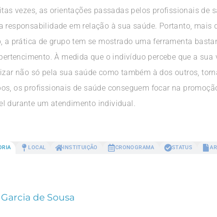
itas vezes, as orientações passadas pelos profissionais de 
 responsabilidade em relação à sua saúde. Portanto, mais do
, a prática de grupo tem se mostrado uma ferramenta bastant
 pertencimento. À medida que o indivíduo percebe que a sua 
lizar não só pela sua saúde como também à dos outros, tor
pos, os profissionais de saúde conseguem focar na promoçã
l durante um atendimento individual.
ORIA
LOCAL
INSTITUIÇÃO
CRONOGRAMA
STATUS
AR
Garcia de Sousa