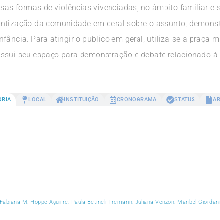
rsas formas de violências vivenciadas, no âmbito familiar e 
entização da comunidade em geral sobre o assunto, demonst
fância. Para atingir o publico em geral, utiliza-se a praça 
ossui seu espaço para demonstração e debate relacionado à 
ORIA
LOCAL
INSTITUIÇÃO
CRONOGRAMA
STATUS
AR
Fabiana M. Hoppe Aguirre, Paula Betineli Tremarin, Juliana Venzon, Maribel Giordan