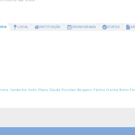
ORIA
LOCAL
INSTITUIÇÃO
CRONOGRAMA
STATUS
AR
Ferreira, Vanderlice Violin, Eliana Cláudia Porcelani Bergamo, Fátima Cristina Bento 