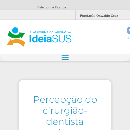
Fale com a Fiocruz
Fundação Oswaldo Cruz
Ol
Percepção do
cirurgião-
dentista