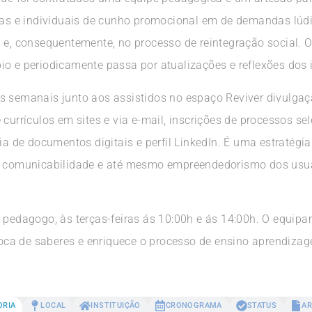
ivas e individuais de cunho promocional em de demandas lúd
 e, consequentemente, no processo de reintegração social. O
io e periodicamente passa por atualizações e reflexões dos 
s semanais junto aos assistidos no espaço Reviver divulgaç
currículos em sites e via e-mail, inscrições de processos sele
via de documentos digitais e perfil LinkedIn. É uma estratégi
o, comunicabilidade e até mesmo empreendedorismo dos usu
a pedagogo, às terças-feiras ás 10:00h e ás 14:00h. O equip
troca de saberes e enriquece o processo de ensino aprendizag
ORIA
LOCAL
INSTITUIÇÃO
CRONOGRAMA
STATUS
AR