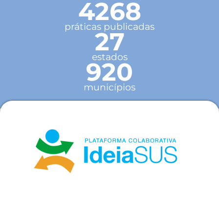
4268
práticas publicadas
27
estados
920
municípios