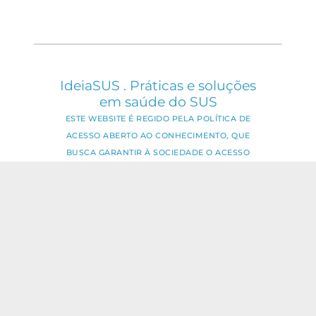
IdeiaSUS . Práticas e soluções
em saúde do SUS
ESTE WEBSITE É REGIDO PELA POLÍTICA DE
ACESSO ABERTO AO CONHECIMENTO, QUE
BUSCA GARANTIR À SOCIEDADE O ACESSO
GRATUITO, PÚBLICO E ABERTO AO CONTEÚDO
INTEGRAL DE TODA OBRA INTELECTUAL
PRODUZIDA PELA FIOCRUZ.
Fale Conosco:
ideia.sus@fiocruz.br
O conteúdo deste portal pode ser
utilizado para todos os fins não