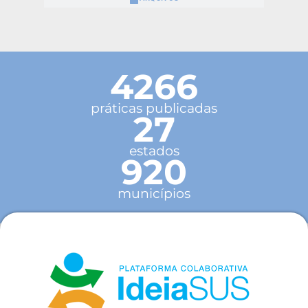
4266
práticas publicadas
27
estados
920
municípios