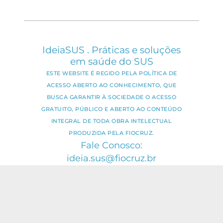
IdeiaSUS . Práticas e soluções
em saúde do SUS
ESTE WEBSITE É REGIDO PELA POLÍTICA DE
ACESSO ABERTO AO CONHECIMENTO, QUE
BUSCA GARANTIR À SOCIEDADE O ACESSO
GRATUITO, PÚBLICO E ABERTO AO CONTEÚDO
INTEGRAL DE TODA OBRA INTELECTUAL
PRODUZIDA PELA FIOCRUZ.
Fale Conosco:
ideia.sus@fiocruz.br
O conteúdo deste portal pode ser
utilizado para todos os fins não
comerciais, respeitados e reservados os
direitos dos autores.